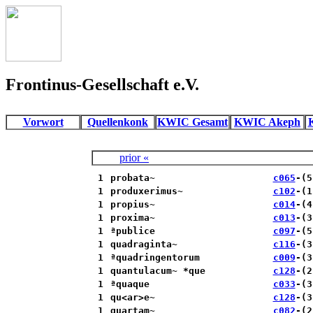
Frontinus-Gesellschaft e.V.
Vorwort
Quellenkonk
KWIC Gesamt
KWIC Akeph
prior «
1
probata~
c065
-(5
1
produxerimus~
c102
-(1
1
propius~
c014
-(4
1
proxima~
c013
-(3
1
ªpublice
c097
-(5
1
quadraginta~
c116
-(3
1
ªquadringentorum
c009
-(3
1
quantulacum~ *que
c128
-(2
1
ªquaque
c033
-(3
1
qu<ar>e~
c128
-(3
1
quartam~
c082
-(2