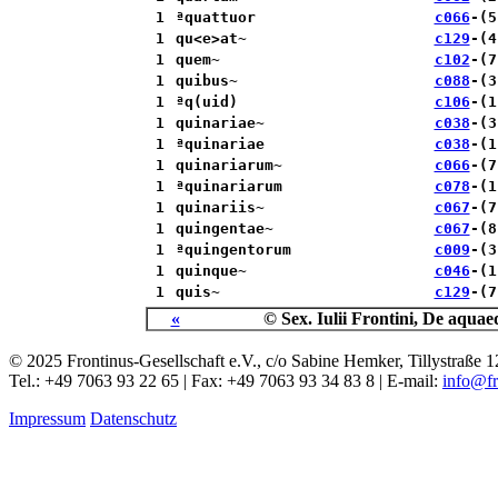
1
ªquattuor
c066
-(5
1
qu<e>at~
c129
-(4
1
quem~
c102
-(7
1
quibus~
c088
-(3
1
ªq(uid)
c106
-(
1
quinariae~
c038
-(3
1
ªquinariae
c038
-(1
1
quinariarum~
c066
-(7
1
ªquinariarum
c078
-(1
1
quinariis~
c067
-(7
1
quingentae~
c067
-(8
1
ªquingentorum
c009
-(3
1
quinque~
c046
-(
1
quis~
c129
-(7
«
© Sex. Iulii Frontini, De aqu
© 2025 Frontinus-Gesellschaft e.V., c/o Sabine Hemker, Tillystraß
Tel.: +49 7063 93 22 65 | Fax: +49 7063 93 34 83 8 | E-mail:
info@fr
Impressum
Datenschutz