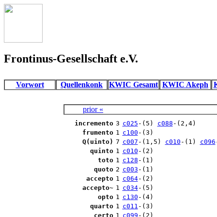
Frontinus-Gesellschaft e.V.
Vorwort
Quellenkonk
KWIC Gesamt
KWIC Akeph
prior «
incremento
3
c025
-(5)
c088
-(2,4)
frumento
1
c100
-(3)
Q(uinto)
7
c007
-(1,5)
c010
-(1)
c096
quinto
1
c010
-(2)
toto
1
c128
-(1)
quoto
2
c003
-(1)
accepto
1
c064
-(2)
accepto~
1
c034
-(5)
opto
1
c130
-(4)
quarto
1
c011
-(3)
certo
1
c099
-(2)