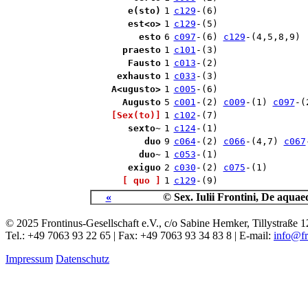
e(sto)
1
c129
-(6)
est<o>
1
c129
-(5)
esto
6
c097
-(6)
c129
-(4,5,8,9)
praesto
1
c101
-(3)
Fausto
1
c013
-(2)
exhausto
1
c033
-(3)
A<ugusto>
1
c005
-(6)
Augusto
5
c001
-(2)
c009
-(1)
c097
-
[Sex(to)]
1
c102
-(7)
sexto~
1
c124
-(1)
duo
9
c064
-(2)
c066
-(4,7)
c067
duo~
1
c053
-(1)
exiguo
2
c030
-(2)
c075
-(1)
[ quo ]
1
c129
-(9)
«
© Sex. Iulii Frontini, De aqu
© 2025 Frontinus-Gesellschaft e.V., c/o Sabine Hemker, Tillystraß
Tel.: +49 7063 93 22 65 | Fax: +49 7063 93 34 83 8 | E-mail:
info@fr
Impressum
Datenschutz