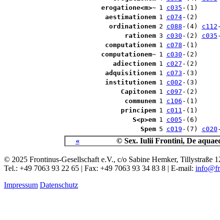
erogatione<m>~
1
c035
-(1)
aestimationem
1
c074
-(2)
ordinationem
2
c088
-(4)
c112
rationem
3
c030
-(2)
c035
computationem
1
c078
-(1)
computationem~
1
c030
-(2)
adiectionem
1
c027
-(2)
adquisitionem
1
c073
-(3)
institutionem
1
c002
-(3)
Capitonem
1
c097
-(2)
communem
1
c106
-(1)
principem
1
c011
-(1)
S<p>em
1
c005
-(6)
Spem
5
c019
-(7)
c020
«
© Sex. Iulii Frontini, De aqu
© 2025 Frontinus-Gesellschaft e.V., c/o Sabine Hemker, Tillystraß
Tel.: +49 7063 93 22 65 | Fax: +49 7063 93 34 83 8 | E-mail:
info@fr
Impressum
Datenschutz