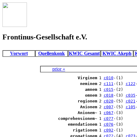
Frontinus-Gesellschaft e.V.
Vorwort
Quellenkonk
KWIC Gesamt
KWIC Akeph
prior «
Virginem
1
c010
-(1)
neminem
2
c111
-(1)
c122
amnem
1
c015
-(2)
omnem
3
c018
-(3)
c035
regionem
2
c020
-(5)
c021
Anionem
2
c007
-(5)
c105
Anionem~
1
c067
-(3)
comprehensionem~
1
c077
-(3)
emendationem
1
c076
-(3)
rigationem
1
c092
-(1)
erogationem
4
c072
-(4)
c073