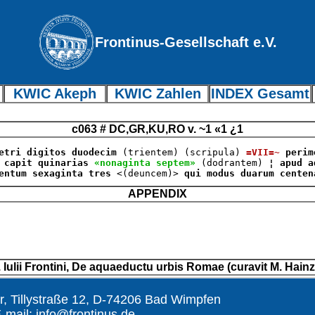
Frontinus-Gesellschaft e.V.
KWIC Akeph
KWIC Zahlen
INDEX Gesamt
c063 # DC,GR,KU,RO v. ~1 «1 ¿1
metri digitos duodecim
(trientem)
(scripula)
=VII=~
perime
 capit quinarias
«nonaginta septem»
(dodrantem)
¦ apud aq
centum sexaginta tres
<(deuncem)>
qui modus duarum centen
APPENDIX
 Iulii Frontini, De aquaeductu urbis Romae (curavit M. Hai
r, Tillystraße 12, D-74206 Bad Wimpfen
E-mail:
info@frontinus.de