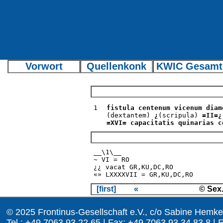
Vorwort
Quellenkonk
KWIC Gesamt
1
fistula centenum vicenum dia
(dextantem)
¿
(scripula)
=II=¿
=XVI= capacitatis quinarias 
__\1\__
~ VI = RO
¿¿ vacat GR,KU,DC,RO
«» LXXXXVII = GR,KU,DC,RO
[first]
«
© Sex.
© 2025 Frontinus-Gesellschaft e.V., c/o Sabine Hemke
Tel.: +49 7063 93 22 65 | Fax: +49 7063 93 34 83 8 | 