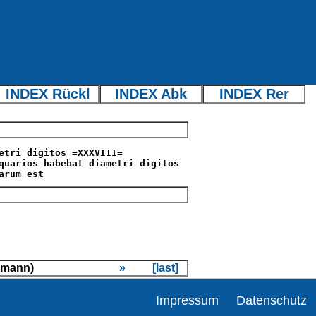
INDEX Rückl
INDEX Abk
INDEX Rer
tri digitos =XXXVIII=
uarios habebat diametri digitos
arum est
nzmann)
»
[last]
Impressum
Datenschutz